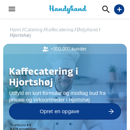
menu
add
Hjem
/
Catering
/
Kaffecatering
/
Østjylland
/
Hjortshøj
+300.000 kunder
Kaffecatering i
Hjortshøj
Udfyld en kort formular og modtag bud fra
private og virksomheder i Hjortshøj
Opret en opgave