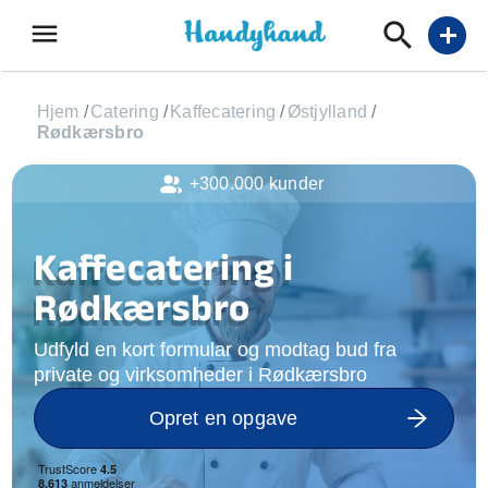
menu
add
Hjem
/
Catering
/
Kaffecatering
/
Østjylland
/
Rødkærsbro
+300.000 kunder
Kaffecatering i
Rødkærsbro
Udfyld en kort formular og modtag bud fra
private og virksomheder i Rødkærsbro
Opret en opgave