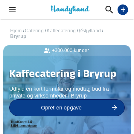
menu
add
Hjem
/
Catering
/
Kaffecatering
/
Østjylland
/
Bryrup
+300.000 kunder
Kaffecatering i Bryrup
Udfyld en kort formular og modtag bud fra
private og virksomheder i Bryrup
Opret en opgave