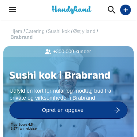
menu
add
Hjem
/
Catering
/
Sushi kok
/
Østjylland
/
Brabrand
+300.000 kunder
Sushi kok i Brabrand
Udfyld en kort formular og modtag bud fra
private og virksomheder i Brabrand
Opret en opgave