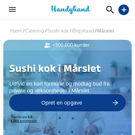
menu
add
Hjem
/
Catering
/
Sushi kok
/
Østjylland
/
Mårslet
+300.000 kunder
Sushi kok i Mårslet
Udfyld en kort formular og modtag bud fra
private og virksomheder i Mårslet
Opret en opgave