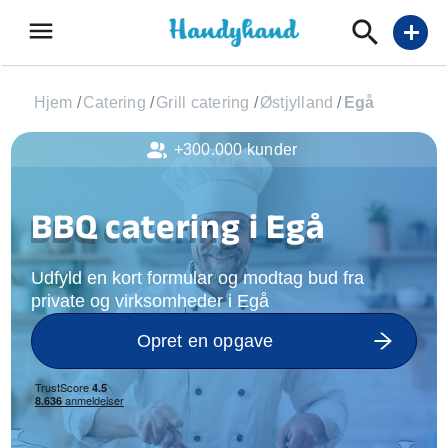
menu
add
Hjem
/
Catering
/
Grill catering
/
Østjylland
/
Egå
+300.000 kunder
BBQ catering i Egå
Udfyld en kort formular og modtag bud fra
private og virksomheder i Egå
Opret en opgave