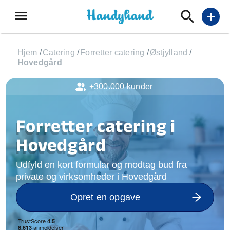
menu
add
Hjem
/
Catering
/
Forretter catering
/
Østjylland
/
Hovedgård
+300.000 kunder
Forretter catering i
Hovedgård
Udfyld en kort formular og modtag bud fra
private og virksomheder i Hovedgård
Opret en opgave