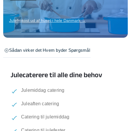
Julefrokost ud af huset i hele Danmark →
Sådan virker det
Hvem byder
Spørgsmål
Julecaterere til alle dine behov
Julemiddag catering
Juleaften catering
Catering til julemiddag
Catering til julefester