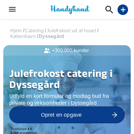
menu
add
Hjem
/
Catering
/
Julefrokost ud af huset
/
København
/
Dyssegård
+300.000 kunder
Julefrokost catering i
Dyssegård
Udfyld en kort formular og modtag bud fra
private og virksomheder i Dyssegård
Opret en opgave