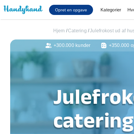
Kategorier
Hv
Opret en opgave
Hjem
/
Catering
/
Julefrokost ud af hu
+300.000 kunder
+350.000 o
Affaldsfjernelse
Afhentning af køles
Anlæg af terrasse
Cykel reparation
Flyttehjælp
Julefrok
Gulvlaminering
Hårde hvidevare Mon
Hjælp til mobil, pc, 
catering
Installation af ildste
Møbelsamling og mo
Ophængning af lam