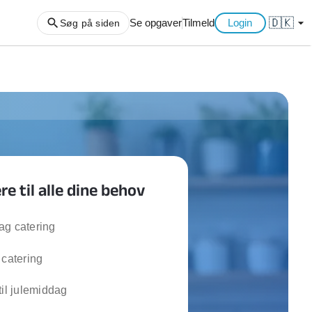
🇩🇰
arrow_drop_down
Se opgaver
Tilmeld
Login
Søg på siden
ng af haveaffald
ng af storskrald
slager
gger
re til alle dine behov
ning
an
l hårde hvidevarer
ag catering
belsamling
 catering
ng af køkken
til julemiddag
ng af hjemme netværk