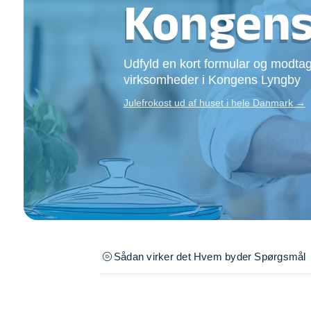
Kongens
Opsætning af skill
Tømrer
Tunge løft
Udfyld en kort formular og modtag
Underholdning
virksomheder i Kongens Lyngby
Se alle...
Julefrokost ud af huset i hele Danmark →
Sådan virker det
Hvem byder
Spørgsmål