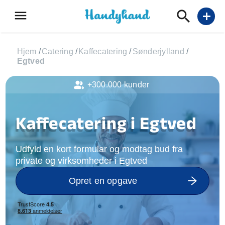
menu
add
Hjem
/
Catering
/
Kaffecatering
/
Sønderjylland
/
Egtved
+300.000 kunder
Kaffecatering i Egtved
Udfyld en kort formular og modtag bud fra
private og virksomheder i Egtved
Opret en opgave