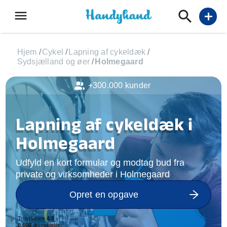
menu
add
Hjem
/
Cykel
/
Lapning af cykeldæk
/
Sydsjælland og øer
/
Holmegaard
+300.000 kunder
Lapning af cykeldæk i
Holmegaard
Udfyld en kort formular og modtag bud fra
private og virksomheder i Holmegaard
Opret en opgave