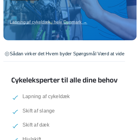
Lapning af cykeldæk i hele Danmark →
Sådan virker det
Hvem byder
Spørgsmål
Værd at vide
Cykeleksperter til alle dine behov
Lapning af cykeldæk
Skift af slange
Skift af dæk
Hjulskift