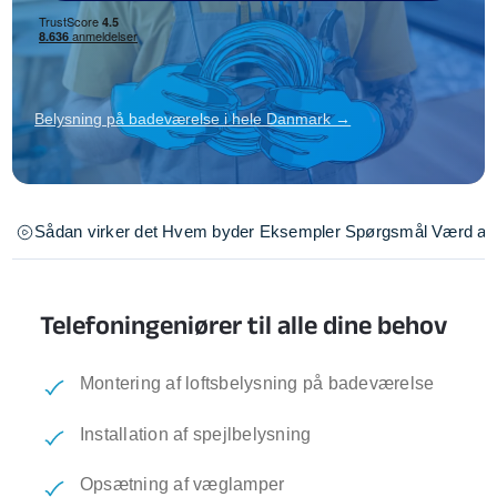
Belysning på badeværelse i hele Danmark →
Sådan virker det
Hvem byder
Eksempler
Spørgsmål
Værd at 
Telefoningeniører til alle dine behov
Montering af loftsbelysning på badeværelse
Installation af spejlbelysning
Opsætning af væglamper