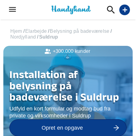
menu
add
Hjem
/
Elarbejde
/
Belysning på badeværelse
/
Nordjylland
/
Suldrup
+300.000 kunder
Installation af
belysning på
badeværelse i Suldrup
Udfyld en kort formular og modtag bud fra
private og virksomheder i Suldrup
Opret en opgave