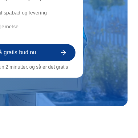
on af tagrende
rt af genstande
af spabad og levering
ngs rengøring
jernelse
å gratis bud nu
n 2 minutter, og så er det gratis