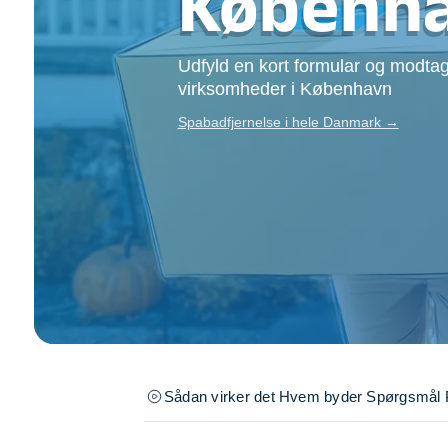
Københ
Opsætning af skill
Tømrer
Udfyld en kort formular og modtag
Tunge løft
virksomheder i København
Underholdning
Se alle...
Spabadfjernelse i hele Danmark →
Sådan virker det
Hvem byder
Spørgsmål