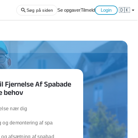
🇩🇰
arrow_drop_down
Se opgaver
Tilmeld
Login
Søg på siden
ng af haveaffald
ng af storskrald
slager
gger
il Fjernelse Af Spabade
ning
ne behov
an
l hårde hvidevarer
belsamling
else nær dig
g og demontering af spa
ng af køkken
ng af hjemme netværk
 og afsætning af spabad