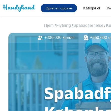
Kategorier
Hv
Opret en opgave
Hjem
/
Flytning
/
Spabadfjernelse
/
Kø
+300.000 kunder
+350.000 o
Affaldsfjernelse
Afhentning af køles
Anlæg af terrasse
Cykel reparation
Flyttehjælp
Gulvlaminering
Hårde hvidevare Mon
Spabadfj
Hjælp til mobil, pc, 
Installation af ildste
Møbelsamling og mo
Ophængning af lam