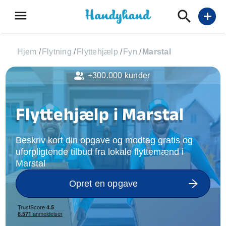
menu
add
Hjem
/
Flytning
/
Flyttehjælp
/
Fyn
/
Marstal
+300.000 kunder
Flyttehjælp i Marstal
Beskriv kort din opgave og modtag gratis og
uforpligtende tilbud fra lokale flyttemænd i
Marstal
Opret en opgave