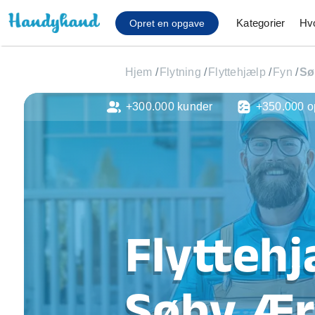
Kategorier
Hv
Opret en opgave
Hjem
/
Flytning
/
Flyttehjælp
/
Fyn
/
Sø
+300.000 kunder
+350.000 o
Affaldsfjernelse
Afhentning af køles
Anlæg af terrasse
Cykel reparation
Flyttehjælp
Gulvlaminering
Hårde hvidevare Mon
Flyttehj
Hjælp til mobil, pc, 
Installation af ildste
Møbelsamling og mo
Søby Æ
Ophængning af lam