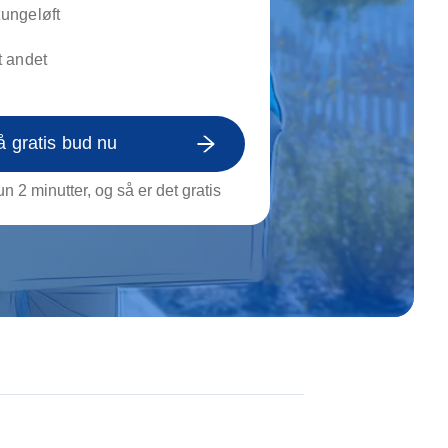
on af tagrende
tungeløft
rt af genstande
 andet
ngs rengøring
å gratis bud nu
n 2 minutter, og så er det gratis