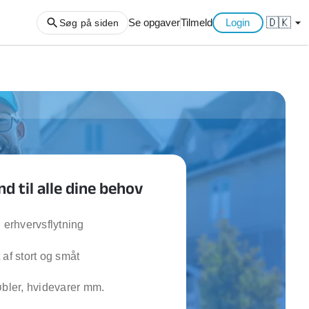
🇩🇰
arrow_drop_down
Se opgaver
Tilmeld
Login
Søg på siden
ng af haveaffald
ng af storskrald
slager
gger
 til alle dine behov
ning
an
l hårde hvidevarer
g erhvervsflytning
belsamling
 af stort og småt
ng af køkken
øbler, hvidevarer mm.
ng af hjemme netværk