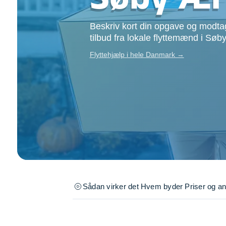
Opsætning af skill
Tømrer
Beskriv kort din opgave og modtag
Tunge løft
tilbud fra lokale flyttemænd i Sø
Underholdning
Flyttehjælp i hele Danmark →
Se alle...
Sådan virker det
Hvem byder
Priser og a