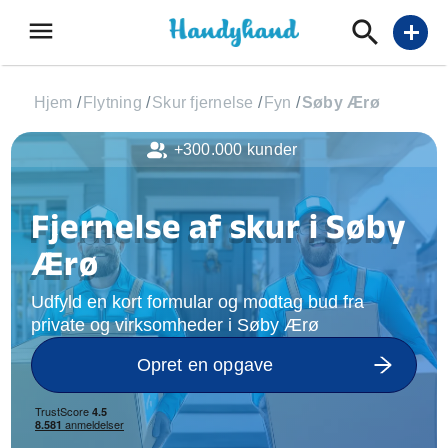
menu
add
Hjem
/
Flytning
/
Skur fjernelse
/
Fyn
/
Søby Ærø
+300.000 kunder
Fjernelse af skur i Søby
Ærø
Udfyld en kort formular og modtag bud fra
private og virksomheder i Søby Ærø
Opret en opgave