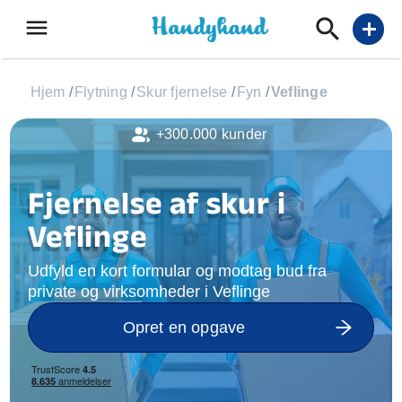
menu
add
Hjem
/
Flytning
/
Skur fjernelse
/
Fyn
/
Veflinge
+300.000 kunder
Fjernelse af skur i
Veflinge
Udfyld en kort formular og modtag bud fra
private og virksomheder i Veflinge
Opret en opgave