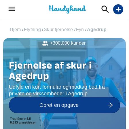
menu
add
Hjem
/
Flytning
/
Skur fjernelse
/
Fyn
/
Agedrup
+300.000 kunder
Fjernelse af skur i
Agedrup
Udfyld en kort formular og modtag bud fra
private og virksomheder i Agedrup
Opret en opgave