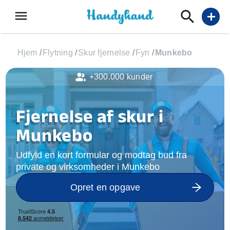
menu
add
Hjem
/
Flytning
/
Skur fjernelse
/
Fyn
/
Munkebo
+300.000 kunder
Fjernelse af skur i
Munkebo
Udfyld en kort formular og modtag bud fra
private og virksomheder i Munkebo
Opret en opgave