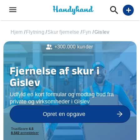
menu
add
Hjem
/
Flytning
/
Skur fjernelse
/
Fyn
/
Gislev
+300.000 kunder
Fjernelse af skur i
Gislev
Udfyld en kort formular og modtag bud fra
private og virksomheder i Gislev
Opret en opgave