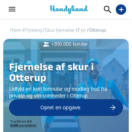
menu
add
Hjem
/
Flytning
/
Skur fjernelse
/
Fyn
/
Otterup
+300.000 kunder
Fjernelse af skur i
Otterup
Udfyld en kort formular og modtag bud fra
private og virksomheder i Otterup
Opret en opgave