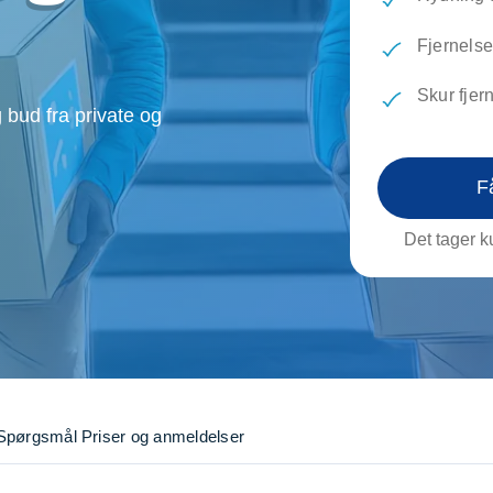
evæg
Rengøring
Reparati
Træfældning
Transpo
Fjernelse
TV installation og opsætning
Udflytni
Skur fjer
Vinduespudsning
VVS
 bud fra private og
F
Det tager ku
Spørgsmål
Priser og anmeldelser