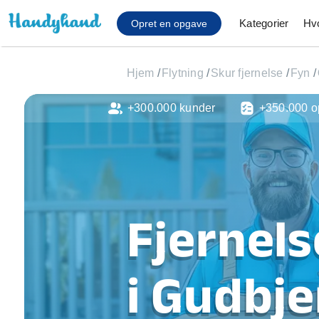
Kategorier
Hv
Opret en opgave
Hjem
/
Flytning
/
Skur fjernelse
/
Fyn
/
+300.000 kunder
+350.000 o
Affaldsfjernelse
Afhentning af køles
Anlæg af terrasse
Cykel reparation
Flyttehjælp
Gulvlaminering
Fjernels
Hårde hvidevare Mon
Hjælp til mobil, pc, 
Installation af ildste
i Gudbje
Møbelsamling og mo
Ophængning af lam