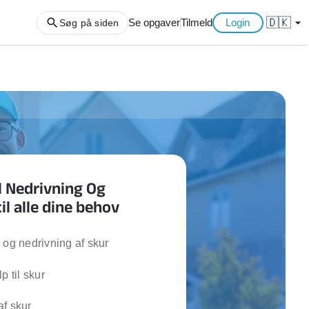
🇩🇰
arrow_drop_down
Se opgaver
Tilmeld
Login
Søg på siden
ng af haveaffald
ng af storskrald
slager
gger
l Nedrivning Og
ning
til alle dine behov
an
l hårde hvidevarer
belsamling
 og nedrivning af skur
p til skur
ng af køkken
ng af hjemme netværk
f skur