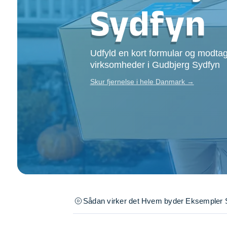
Opsætning af skill
Sydfyn
Tømrer
Tunge løft
Underholdning
Udfyld en kort formular og modtag
Se alle...
virksomheder i Gudbjerg Sydfyn
Skur fjernelse i hele Danmark →
Sådan virker det
Hvem byder
Eksempler