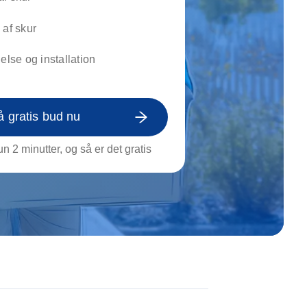
on af tagrende
rt af genstande
 af skur
ngs rengøring
nelse og installation
å gratis bud nu
n 2 minutter, og så er det gratis