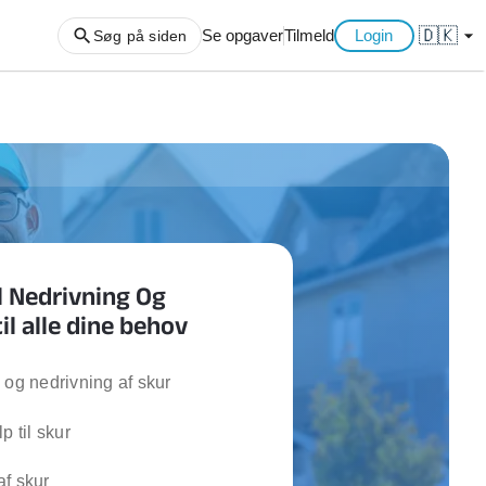
🇩🇰
arrow_drop_down
Se opgaver
Tilmeld
Login
Søg på siden
ng af haveaffald
ng af storskrald
slager
gger
l Nedrivning Og
ning
til alle dine behov
an
l hårde hvidevarer
belsamling
 og nedrivning af skur
p til skur
ng af køkken
ng af hjemme netværk
f skur