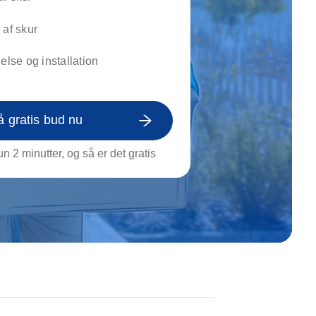
on af tagrende
rt af genstande
 af skur
ngs rengøring
nelse og installation
å gratis bud nu
n 2 minutter, og så er det gratis