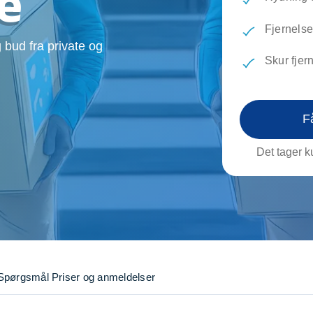
e
evæg
Rengøring
Reparati
Træfældning
Transpo
Fjernelse
 bud fra private og
TV installation og opsætning
Udflytni
Skur fjer
Vinduespudsning
VVS
F
Det tager ku
Spørgsmål
Priser og anmeldelser