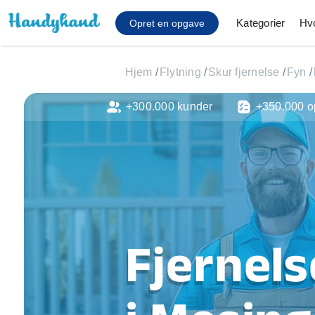
Kategorier
Hv
Opret en opgave
Hjem
/
Flytning
/
Skur fjernelse
/
Fyn
/
+300.000 kunder
+350.000 o
Affaldsfjernelse
Afhentning af køles
Anlæg af terrasse
Cykel reparation
Flyttehjælp
Gulvlaminering
Hårde hvidevare Mon
Fjernels
Hjælp til mobil, pc, 
Installation af ildste
Møbelsamling og mo
Ophængning af lam