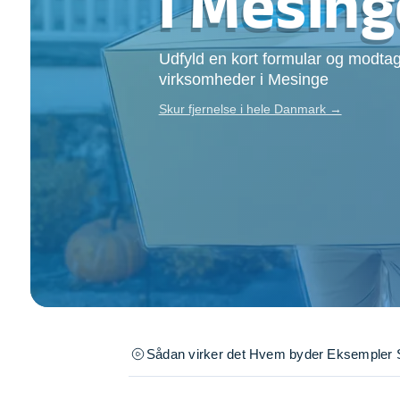
i Mesing
Opsætning af skill
Tømrer
Udfyld en kort formular og modtag
Tunge løft
virksomheder i Mesinge
Underholdning
Se alle...
Skur fjernelse i hele Danmark →
Sådan virker det
Hvem byder
Eksempler