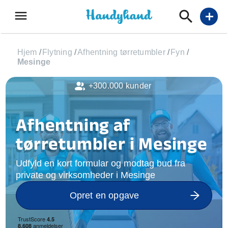
menu
add
Hjem
/
Flytning
/
Afhentning tørretumbler
/
Fyn
/
Mesinge
+300.000 kunder
Afhentning af
tørretumbler i Mesinge
Udfyld en kort formular og modtag bud fra
private og virksomheder i Mesinge
Opret en opgave