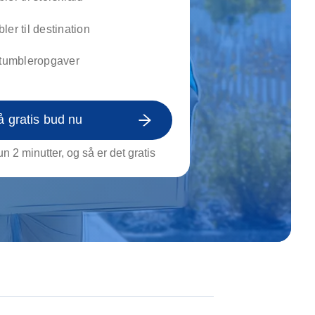
on af tagrende
rt af genstande
ler til destination
ngs rengøring
etumbleropgaver
å gratis bud nu
n 2 minutter, og så er det gratis