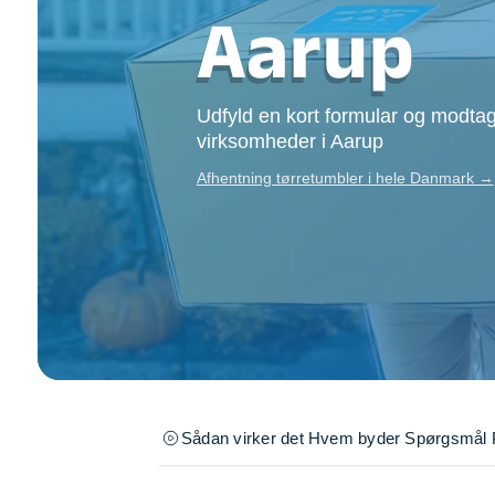
Opsætning af skill
Aarup
Tømrer
Tunge løft
Underholdning
Udfyld en kort formular og modtag
Se alle...
virksomheder i Aarup
Afhentning tørretumbler i hele Danmark →
Sådan virker det
Hvem byder
Spørgsmål