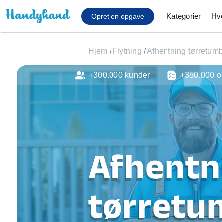
Kategorier
Hv
Opret en opgave
Hjem
/
Flytning
/
Afhentning tørretumb
+300.000 kunder
+350.000 o
Affaldsfjernelse
Afhentning af køles
Anlæg af terrasse
Cykel reparation
Flyttehjælp
Gulvlaminering
Afhentn
Hårde hvidevare Mon
Hjælp til mobil, pc, 
Installation af ildste
tørretum
Møbelsamling og mo
Ophængning af lam