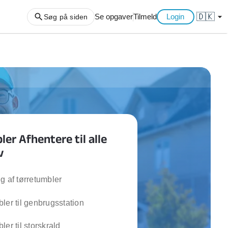
🇩🇰
arrow_drop_down
Se opgaver
Tilmeld
Login
Søg på siden
ng af haveaffald
ng af storskrald
slager
gger
er Afhentere til alle
ning
v
an
l hårde hvidevarer
belsamling
g af tørretumbler
ler til genbrugsstation
ng af køkken
ng af hjemme netværk
ler til storskrald