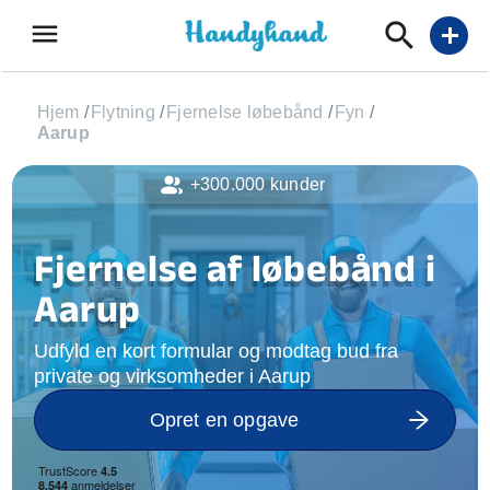
menu
add
Hjem
/
Flytning
/
Fjernelse løbebånd
/
Fyn
/
Aarup
+300.000 kunder
Fjernelse af løbebånd i
Aarup
Udfyld en kort formular og modtag bud fra
private og virksomheder i Aarup
Opret en opgave