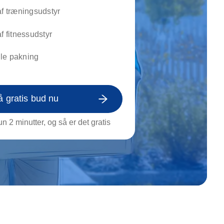
on af tagrende
af træningsudstyr
rt af genstande
ngs rengøring
af fitnessudstyr
le pakning
å gratis bud nu
n 2 minutter, og så er det gratis