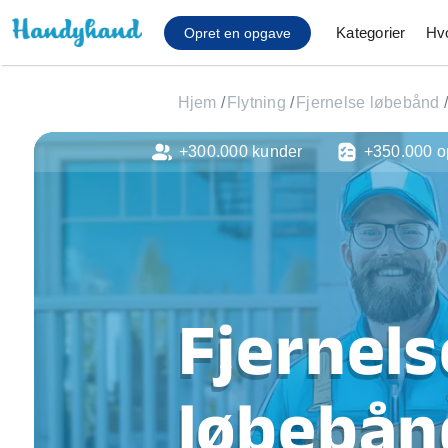
Kategorier
Hv
Opret en opgave
Hjem
/
Flytning
/
Fjernelse løbebånd
/
+300.000 kunder
+350.000 o
Affaldsfjernelse
Afhentning af køles
Anlæg af terrasse
Cykel reparation
Flyttehjælp
Gulvlaminering
Fjernels
Hårde hvidevare Mon
Hjælp til mobil, pc, 
Installation af ildste
løbebånd
Møbelsamling og mo
Ophængning af lam