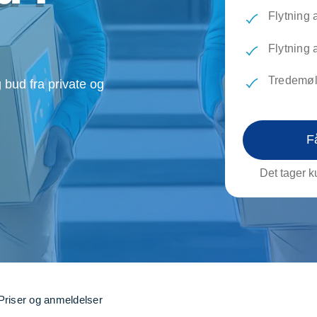
evæg
Rengøring
Reparati
Flytning 
Træfældning
Transpo
TV installation og opsætning
Udflytni
Flytning 
Vinduespudsning
VVS
Tredemøl
 bud fra private og
F
Det tager ku
Priser og anmeldelser