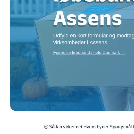
Opsætning af skill
Assens
Tømrer
Tunge løft
Underholdning
Udfyld en kort formular og modtag
Se alle...
virksomheder i Assens
Fjernelse løbebånd i hele Danmark →
Sådan virker det
Hvem byder
Spørgsmål