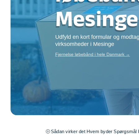
Opsætning af skill
Mesinge
Tømrer
Tunge løft
Underholdning
Udfyld en kort formular og modtag
Se alle...
virksomheder i Mesinge
Fjernelse løbebånd i hele Danmark →
Sådan virker det
Hvem byder
Spørgsmål