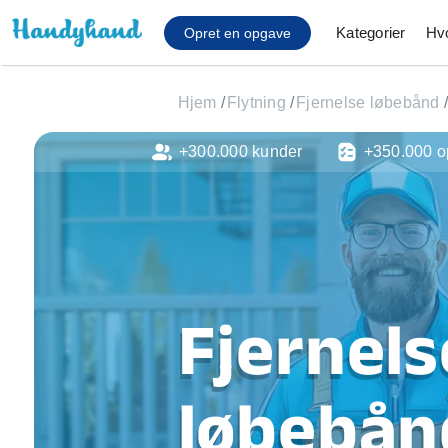
Kategorier
Hv
Opret en opgave
Hjem
/
Flytning
/
Fjernelse løbebånd
/
+300.000 kunder
+350.000 o
Affaldsfjernelse
Afhentning af køles
Anlæg af terrasse
Cykel reparation
Flyttehjælp
Gulvlaminering
Fjernels
Hårde hvidevare Mon
Hjælp til mobil, pc, 
Installation af ildste
løbebånd
Møbelsamling og mo
Ophængning af lam