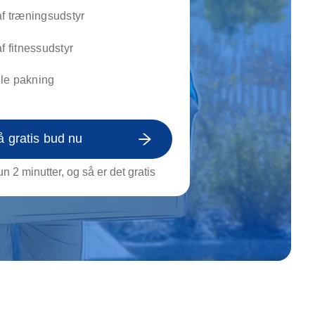
on af tagrende
af træningsudstyr
rt af genstande
ngs rengøring
af fitnessudstyr
le pakning
å gratis bud nu
n 2 minutter, og så er det gratis