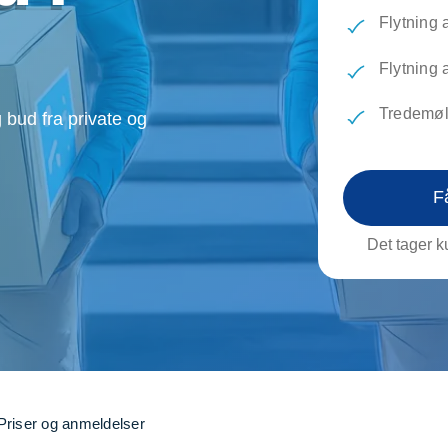
evæg
Rengøring
Reparati
Flytning 
Træfældning
Transpo
TV installation og opsætning
Udflytni
Flytning 
Vinduespudsning
VVS
Tredemøl
 bud fra private og
F
Det tager ku
Priser og anmeldelser