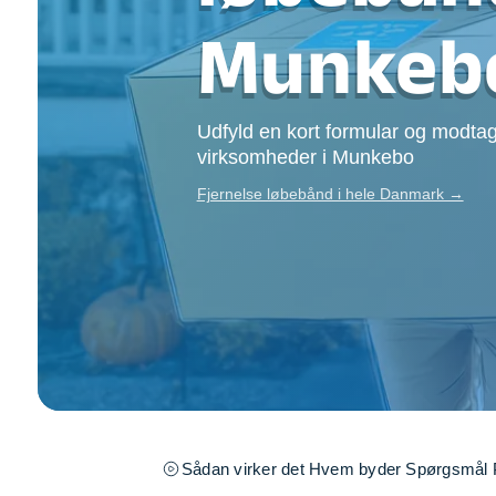
Opsætning af skill
Munkeb
Tømrer
Tunge løft
Underholdning
Udfyld en kort formular og modtag
Se alle...
virksomheder i Munkebo
Fjernelse løbebånd i hele Danmark →
Sådan virker det
Hvem byder
Spørgsmål