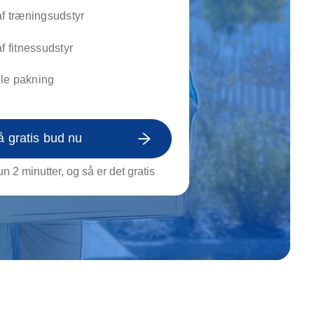
on af tagrende
af træningsudstyr
rt af genstande
ngs rengøring
af fitnessudstyr
le pakning
å gratis bud nu
n 2 minutter, og så er det gratis