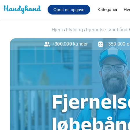
Kategorier
Hv
Opret en opgave
Hjem
/
Flytning
/
Fjernelse løbebånd
/
+300.000 kunder
+350.000 o
Affaldsfjernelse
Afhentning af køles
Anlæg af terrasse
Cykel reparation
Flyttehjælp
Gulvlaminering
Fjernels
Hårde hvidevare Mon
Hjælp til mobil, pc, 
Installation af ildste
løbebånd
Møbelsamling og mo
Ophængning af lam