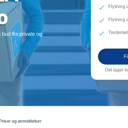
evæg
Rengøring
Reparati
Flytning 
o
Træfældning
Transpo
TV installation og opsætning
Udflytni
Flytning 
Vinduespudsning
VVS
Tredemøl
 bud fra private og
F
Det tager ku
Priser og anmeldelser