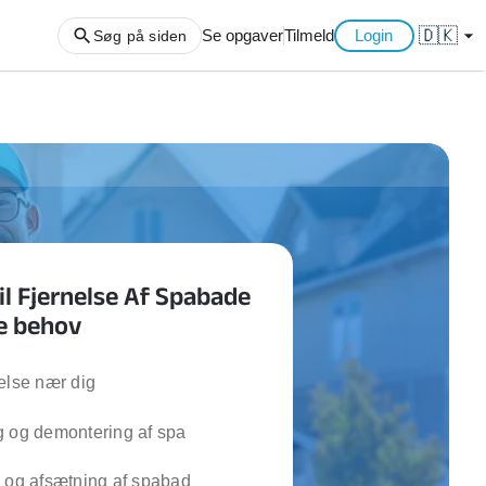
🇩🇰
arrow_drop_down
Se opgaver
Tilmeld
Login
Søg på siden
ng af haveaffald
ng af storskrald
slager
gger
il Fjernelse Af Spabade
ning
ne behov
an
l hårde hvidevarer
belsamling
else nær dig
g og demontering af spa
ng af køkken
ng af hjemme netværk
 og afsætning af spabad