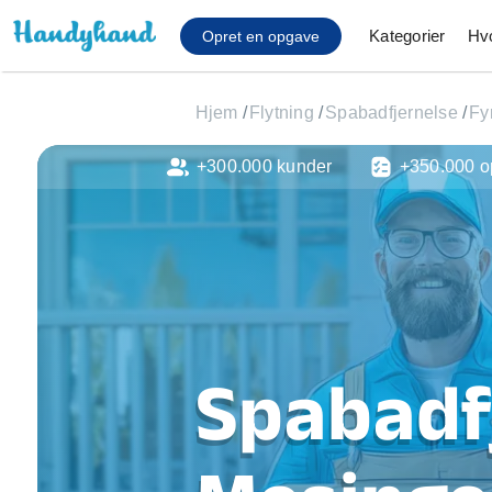
Kategorier
Hv
Opret en opgave
Hjem
/
Flytning
/
Spabadfjernelse
/
Fy
+300.000 kunder
+350.000 o
Affaldsfjernelse
Afhentning af køles
Anlæg af terrasse
Cykel reparation
Flyttehjælp
Gulvlaminering
Hårde hvidevare Mon
Spabadfj
Hjælp til mobil, pc, 
Installation af ildste
Møbelsamling og mo
Ophængning af lam