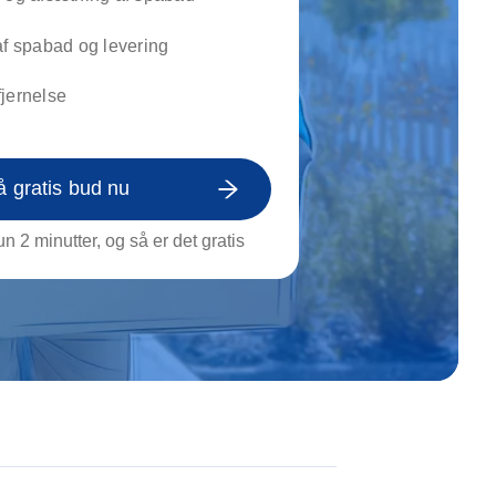
on af tagrende
rt af genstande
af spabad og levering
ngs rengøring
jernelse
å gratis bud nu
n 2 minutter, og så er det gratis