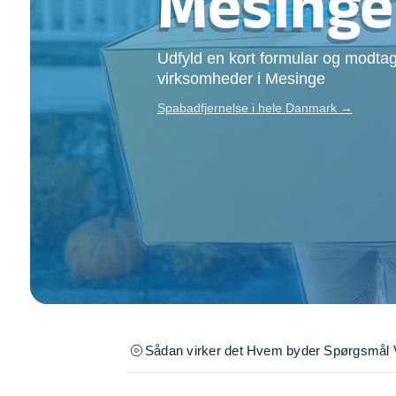
Mesinge
Opsætning af skill
Tømrer
Udfyld en kort formular og modtag
Tunge løft
virksomheder i Mesinge
Underholdning
Se alle...
Spabadfjernelse i hele Danmark →
Sådan virker det
Hvem byder
Spørgsmål