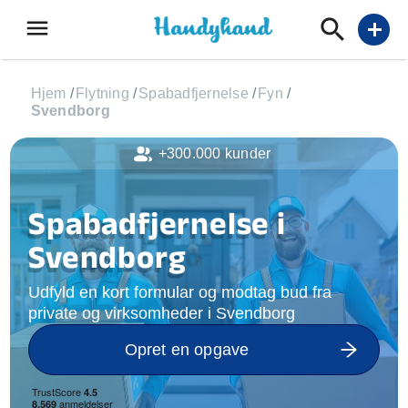
menu
add
Hjem
/
Flytning
/
Spabadfjernelse
/
Fyn
/
Svendborg
+300.000 kunder
Spabadfjernelse i
Svendborg
Udfyld en kort formular og modtag bud fra
private og virksomheder i Svendborg
Opret en opgave