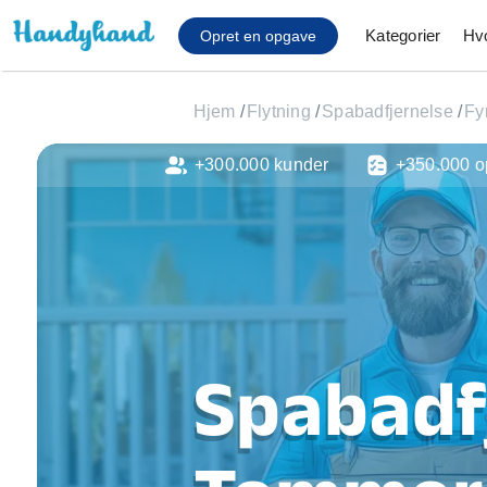
Kategorier
Hv
Opret en opgave
Hjem
/
Flytning
/
Spabadfjernelse
/
Fy
+300.000 kunder
+350.000 o
Affaldsfjernelse
Afhentning af køles
Anlæg af terrasse
Cykel reparation
Flyttehjælp
Gulvlaminering
Hårde hvidevare Mon
Spabadfj
Hjælp til mobil, pc, 
Installation af ildste
Møbelsamling og mo
Ophængning af lam