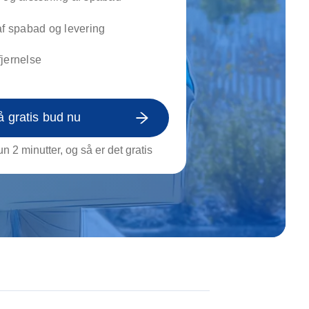
on af tagrende
rt af genstande
af spabad og levering
ngs rengøring
jernelse
å gratis bud nu
n 2 minutter, og så er det gratis