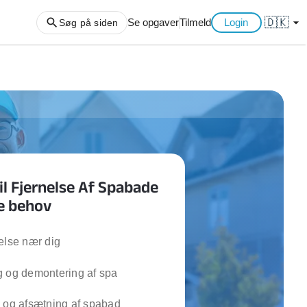
🇩🇰
arrow_drop_down
Se opgaver
Tilmeld
Login
Søg på siden
ng af haveaffald
ng af storskrald
slager
gger
il Fjernelse Af Spabade
ning
ne behov
an
l hårde hvidevarer
belsamling
else nær dig
g og demontering af spa
ng af køkken
ng af hjemme netværk
 og afsætning af spabad