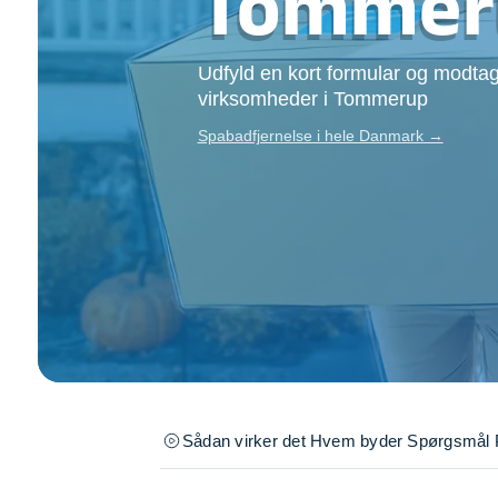
Tommer
Opsætning af skill
Tømrer
Udfyld en kort formular og modtag
Tunge løft
virksomheder i Tommerup
Underholdning
Se alle...
Spabadfjernelse i hele Danmark →
Sådan virker det
Hvem byder
Spørgsmål