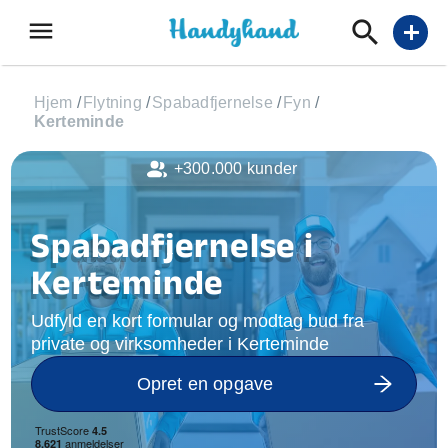
menu
add
Hjem
/
Flytning
/
Spabadfjernelse
/
Fyn
/
Kerteminde
+300.000 kunder
Spabadfjernelse i
Kerteminde
Udfyld en kort formular og modtag bud fra
private og virksomheder i Kerteminde
Opret en opgave