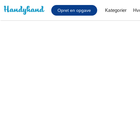
Kategorier
Hv
Opret en opgave
Affaldsfjernelse
Afhentning af køles
Anlæg af terrasse
Cykel reparation
Flyttehjælp
Gulvlaminering
Hårde hvidevare Mon
Hjælp til mobil, pc, 
Installation af ildste
Møbelsamling og mo
Ophængning af lam