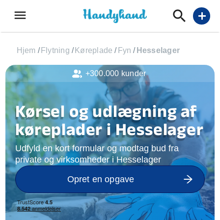
menu
add
Hjem
/
Flytning
/
Køreplade
/
Fyn
/
Hesselager
+300.000 kunder
Kørsel og udlægning af
køreplader i Hesselager
Udfyld en kort formular og modtag bud fra
private og virksomheder i Hesselager
Opret en opgave