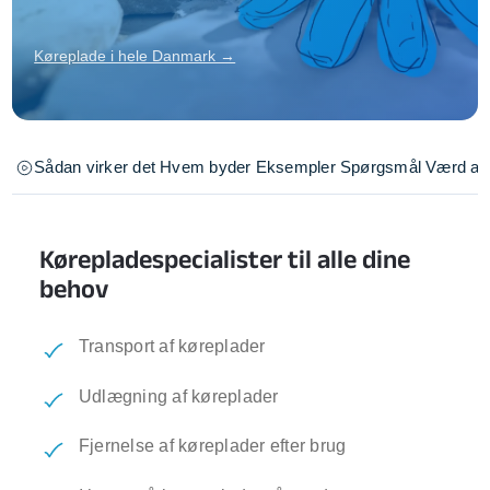
Køreplade i hele Danmark →
Sådan virker det
Hvem byder
Eksempler
Spørgsmål
Værd at 
Kørepladespecialister til alle dine
behov
Transport af køreplader
Udlægning af køreplader
Fjernelse af køreplader efter brug