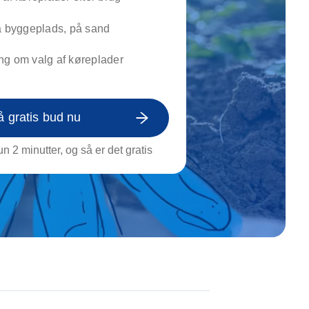
on af tagrende
rt af genstande
å byggeplads, på sand
ngs rengøring
ng om valg af køreplader
å gratis bud nu
n 2 minutter, og så er det gratis