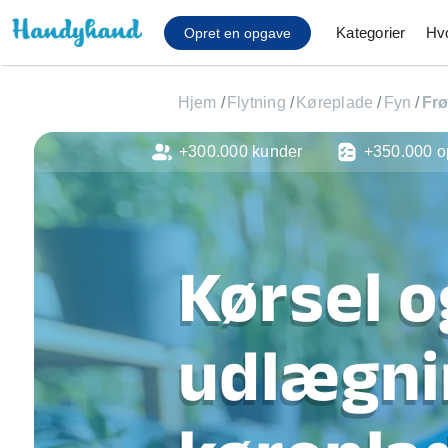
Kategorier
Hv
Opret en opgave
Hjem
/
Flytning
/
Køreplade
/
Fyn
/
Fr
+300.000 kunder
+350.000 o
Affaldsfjernelse
Afhentning af køles
Anlæg af terrasse
Cykel reparation
Kørsel o
Flyttehjælp
Gulvlaminering
Hårde hvidevare Mon
udlægni
Hjælp til mobil, pc, 
Installation af ildste
Møbelsamling og mo
Ophængning af lam