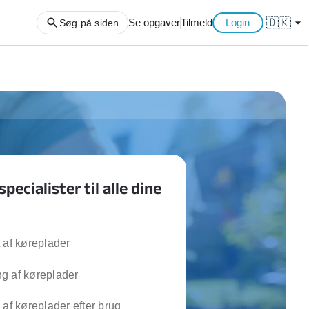
🇩🇰
arrow_drop_down
Se opgaver
Tilmeld
Login
Søg på siden
ng af haveaffald
ng af storskrald
slager
gger
pecialister til alle dine
ning
an
l hårde hvidevarer
belsamling
 af køreplader
g af køreplader
ng af køkken
ng af hjemme netværk
 af køreplader efter brug