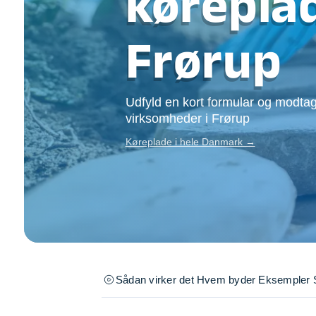
køreplad
Opsætning af skill
Tømrer
Frørup
Tunge løft
Underholdning
Se alle...
Udfyld en kort formular og modtag
virksomheder i Frørup
Køreplade i hele Danmark →
Sådan virker det
Hvem byder
Eksempler