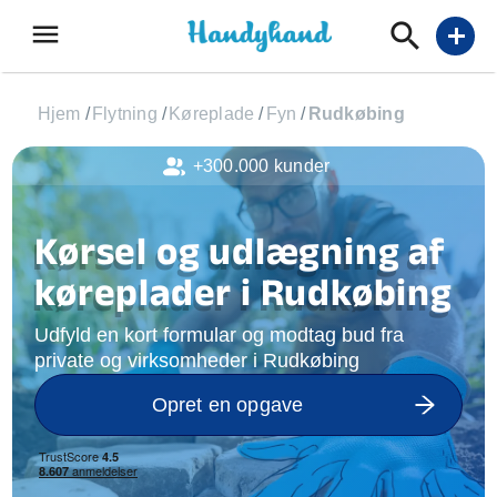
menu
add
Hjem
/
Flytning
/
Køreplade
/
Fyn
/
Rudkøbing
+300.000 kunder
Kørsel og udlægning af
køreplader i Rudkøbing
Udfyld en kort formular og modtag bud fra
private og virksomheder i Rudkøbing
Opret en opgave