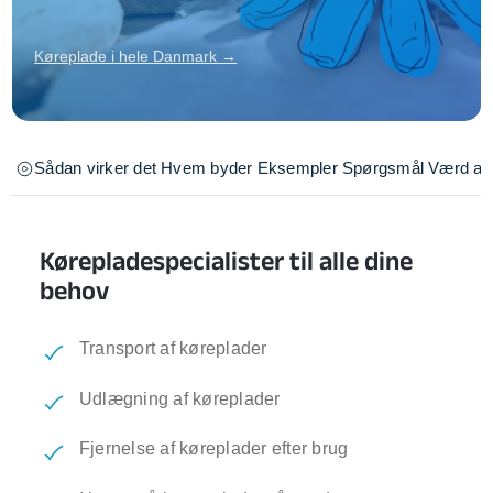
Køreplade i hele Danmark →
Sådan virker det
Hvem byder
Eksempler
Spørgsmål
Værd at 
Kørepladespecialister til alle dine
behov
Transport af køreplader
Udlægning af køreplader
Fjernelse af køreplader efter brug