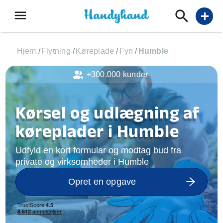
menu
add
Hjem
/
Flytning
/
Køreplade
/
Fyn
/
Humble
+300.000 kunder
Kørsel og udlægning af
køreplader i Humble
Udfyld en kort formular og modtag bud fra
private og virksomheder i Humble
Opret en opgave