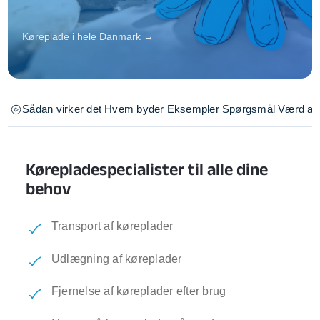
Køreplade i hele Danmark →
Sådan virker det
Hvem byder
Eksempler
Spørgsmål
Værd at 
Kørepladespecialister til alle dine
behov
Transport af køreplader
Udlægning af køreplader
Fjernelse af køreplader efter brug