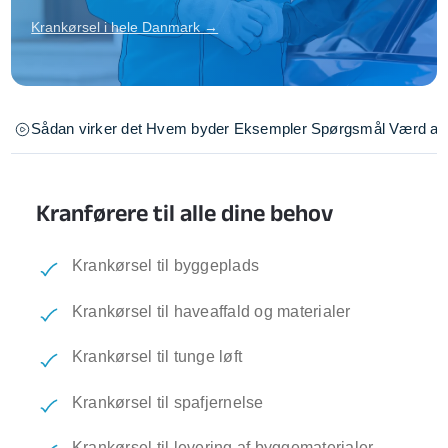
Krankørsel i hele Danmark →
Sådan virker det
Hvem byder
Eksempler
Spørgsmål
Værd at 
Kranførere til alle dine behov
Krankørsel til byggeplads
Krankørsel til haveaffald og materialer
Krankørsel til tunge løft
Krankørsel til spafjernelse
Krankørsel til levering af byggematerialer