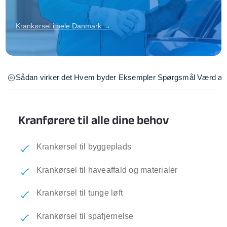
Krankørsel i hele Danmark →
Sådan virker det
Hvem byder
Eksempler
Spørgsmål
Værd at 
Kranførere til alle dine behov
Krankørsel til byggeplads
Krankørsel til haveaffald og materialer
Krankørsel til tunge løft
Krankørsel til spafjernelse