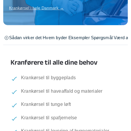
Krankørsel i hele Danmark →
Sådan virker det
Hvem byder
Eksempler
Spørgsmål
Værd at 
Kranførere til alle dine behov
Krankørsel til byggeplads
Krankørsel til haveaffald og materialer
Krankørsel til tunge løft
Krankørsel til spafjernelse
Krankørsel til levering af byggematerialer