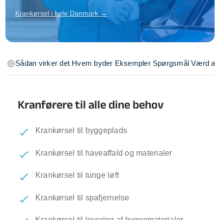
Krankørsel i hele Danmark →
Sådan virker det
Hvem byder
Eksempler
Spørgsmål
Værd at 
Kranførere til alle dine behov
Krankørsel til byggeplads
Krankørsel til haveaffald og materialer
Krankørsel til tunge løft
Krankørsel til spafjernelse
Krankørsel til levering af byggematerialer