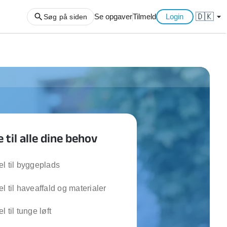
🇩🇰
arrow_drop_down
Se opgaver
Tilmeld
Login
Søg på siden
ng af haveaffald
ng af storskrald
slager
gger
 til alle dine behov
ning
an
l hårde hvidevarer
l til byggeplads
belsamling
l til haveaffald og materialer
ng af køkken
 til tunge løft
ng af hjemme netværk