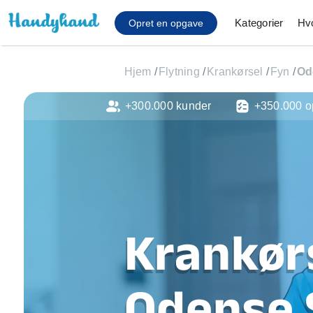
Kategorier
Hv
Opret en opgave
Hjem
/
Flytning
/
Krankørsel
/
Fyn
/
Od
+300.000 kunder
+350.000 o
Affaldsfjernelse
Afhentning af køles
Anlæg af terrasse
Cykel reparation
Flyttehjælp
Gulvlaminering
Hårde hvidevare Mon
Krankørs
Hjælp til mobil, pc, 
Installation af ildste
Møbelsamling og mo
Odense 
Ophængning af lam