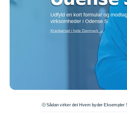
Opsætning af skill
Tømrer
Udfyld en kort formular og modtag
Tunge løft
virksomheder i Odense S
Underholdning
Krankørsel i hele Danmark →
Se alle...
Sådan virker det
Hvem byder
Eksempler