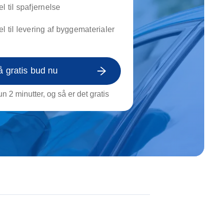
on af tagrende
l til spafjernelse
rt af genstande
l til levering af byggematerialer
ngs rengøring
å gratis bud nu
n 2 minutter, og så er det gratis