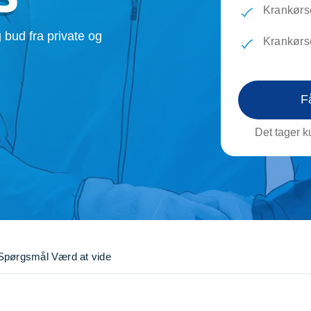
evæg
Rengøring
Reparati
Krankørse
Træfældning
Transpo
 bud fra private og
Krankørse
TV installation og opsætning
Udflytni
Vinduespudsning
VVS
F
Det tager ku
Spørgsmål
Værd at vide