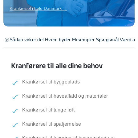
Krankørsel i hele Danmark →
Sådan virker det
Hvem byder
Eksempler
Spørgsmål
Værd at 
Kranførere til alle dine behov
Krankørsel til byggeplads
Krankørsel til haveaffald og materialer
Krankørsel til tunge løft
Krankørsel til spafjernelse
Krankørsel til levering af byggematerialer