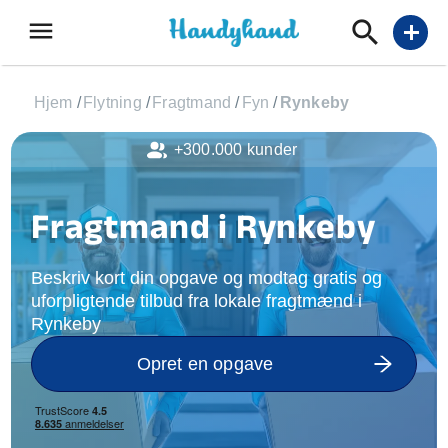
menu
add
Hjem
/
Flytning
/
Fragtmand
/
Fyn
/
Rynkeby
+300.000 kunder
Fragtmand i Rynkeby
Beskriv kort din opgave og modtag gratis og
uforpligtende tilbud fra lokale fragtmænd i
Rynkeby
Opret en opgave