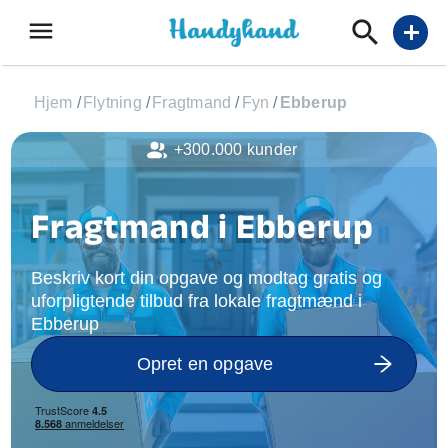
menu
add
Hjem
/
Flytning
/
Fragtmand
/
Fyn
/
Ebberup
+300.000 kunder
Fragtmand i Ebberup
Beskriv kort din opgave og modtag gratis og
uforpligtende tilbud fra lokale fragtmænd i
Ebberup
Opret en opgave