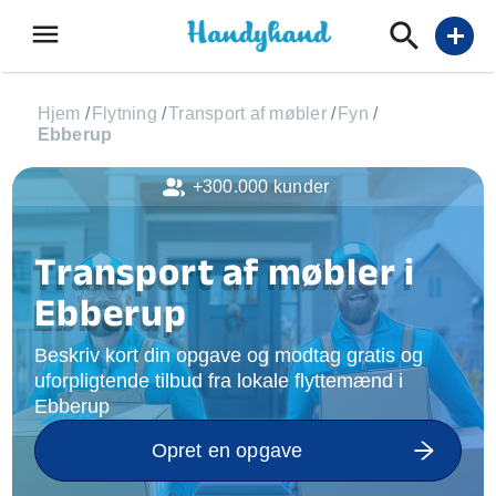
menu
add
Hjem
/
Flytning
/
Transport af møbler
/
Fyn
/
Ebberup
+300.000 kunder
Transport af møbler i
Ebberup
Beskriv kort din opgave og modtag gratis og
uforpligtende tilbud fra lokale flyttemænd i
Ebberup
Opret en opgave