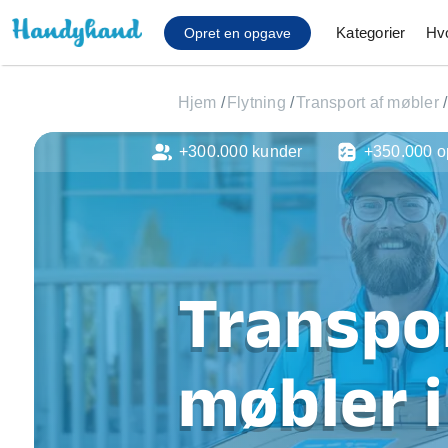
Kategorier
Hv
Opret en opgave
Hjem
/
Flytning
/
Transport af møbler
/
+300.000 kunder
+350.000 o
Affaldsfjernelse
Afhentning af køles
Anlæg af terrasse
Cykel reparation
Flyttehjælp
Transpo
Gulvlaminering
Hårde hvidevare Mon
Hjælp til mobil, pc, 
møbler 
Installation af ildste
Møbelsamling og mo
Ophængning af lam