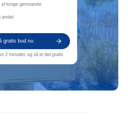
on af tagrende
 af tunge genstande
rt af genstande
 andet
ngs rengøring
å gratis bud nu
n 2 minutter, og så er det gratis