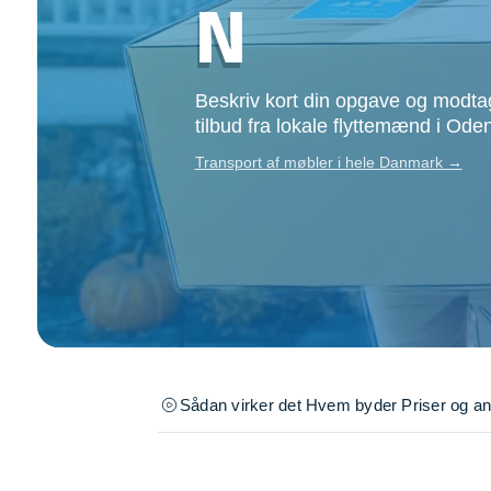
N
Opsætning af skill
Tømrer
Tunge løft
Beskriv kort din opgave og modtag
Underholdning
tilbud fra lokale flyttemænd i Ode
Se alle...
Transport af møbler i hele Danmark →
Sådan virker det
Hvem byder
Priser og a