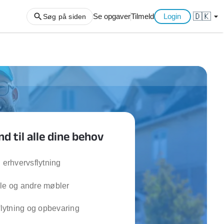
🇩🇰
arrow_drop_down
Se opgaver
Tilmeld
Login
Søg på siden
ng af haveaffald
ng af storskrald
slager
gger
 til alle dine behov
ning
an
l hårde hvidevarer
g erhvervsflytning
belsamling
ole og andre møbler
ng af køkken
 flytning og opbevaring
ng af hjemme netværk