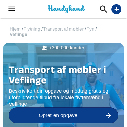
menu
add
Hjem
/
Flytning
/
Transport af møbler
/
Fyn
/
Veflinge
+300.000 kunder
Transport af møbler i
Veflinge
Beskriv kort din opgave og modtag gratis og
uforpligtende tilbud fra lokale flyttemænd i
Veflinge
Opret en opgave