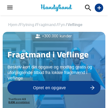
menu
add
Hjem
/
Flytning
/
Fragtmand
/
Fyn
/
Veflinge
+300.000 kunder
Fragtmand i Veflinge
Beskriv kort din opgave og modtag gratis og
uforpligtende tilbud fra lokale fragtmænd i
Veflinge
Opret en opgave